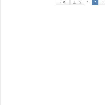
41条
上一页
1
2
下