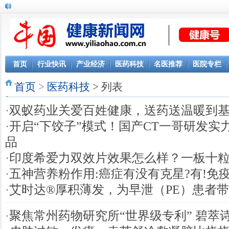
KDC知行华夏“家庭成长大使”刘璇官宣二胎喜讯
首页
行业快讯
产业经济
医药科技
名医推荐
医院专栏
首页
>
医药科技
> 列表
·
双蚁药业关爱百姓健康，送药送温暖到
·
开启“下饺子”模式！国产CT一哥研发实
品
·
印度希爱力双效片效果怎么样？一板十
·
五神营养粉作用:癌症有没有克星?有!免
·
艾时达®厚积薄发，为早泄（PE）患者
·
聚焦常州药物研究所“世界级专利” 碧萃