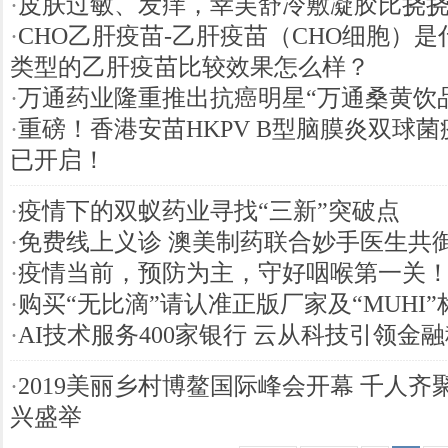
·
皮肤过敏、发痒，幸芙舒冷敷凝胶比挠
·
CHO乙肝疫苗-乙肝疫苗（CHO细胞）
类型的乙肝疫苗比较效果怎么样？
·
万通药业隆重推出抗癌明星“万通桑黄饮
·
重磅！香港安苗HKPV B型脑膜炎双球
已开启！
·
疫情下的双蚁药业寻找“三新”突破点
·
免费线上义诊 澳美制药联合妙手医生共
·
疫​情当前，预防为主，守好咽喉第一关
·
购买“无比滴”请认准正版厂家及“MUHI”
·
AI技术服务400家银行 云从科技引领金
·
2019美丽乡村博鳌国际峰会开幕 千人齐
兴盛举